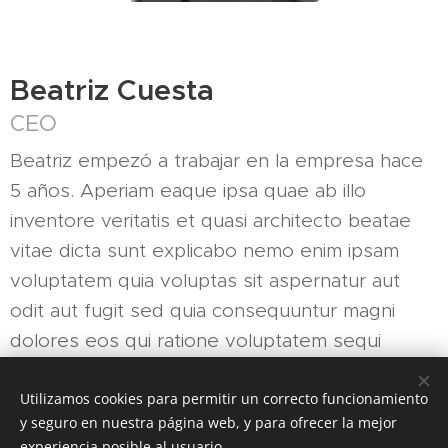
Beatriz Cuesta
CEO
Beatriz empezó a trabajar en la empresa hace
5 años. Aperiam eaque ipsa quae ab illo
inventore veritatis et quasi architecto beatae
vitae dicta sunt explicabo nemo enim ipsam
voluptatem quia voluptas sit aspernatur aut
odit aut fugit sed quia consequuntur magni
dolores eos qui ratione voluptatem sequi
nesciunt neque.
Utilizamos cookies para permitir un correcto funcionamiento
y seguro en nuestra página web, y para ofrecer la mejor
experiencia posible al usuario.